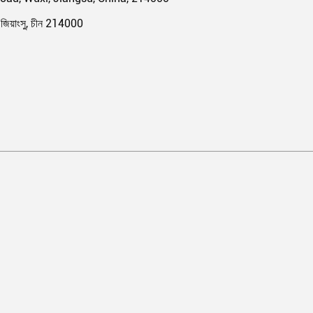
্সি, জিয়াংসু, চীন 214000