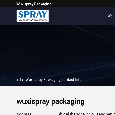
Wuxispray Packaging
বাড়ি
বাড়ি
>
Wuxispray Packaging Contact Info
wuxispray packaging
Address :
Shidaishanghe 27-9, Tangnan r