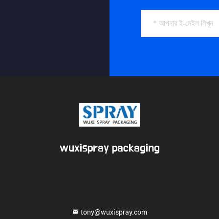
wuxispray packaging
tony@wuxispray.com