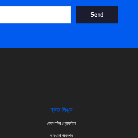
Send
দ্রুত লিঙ্ক
কোম্পানির প্রোফাইল
কারখানা পরিদর্শন