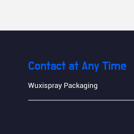
Contact at Any Time
Wuxispray Packaging