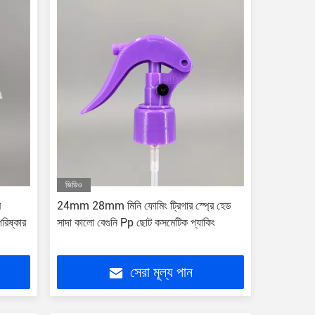
ভিডিও
র
24mm 28mm মিনি ফোমিং ট্রিগার স্প্রে হেড
পরিষ্কার
সাদা কালো বেগুনি Pp ছোট কসমেটিক প্যাকিং
সেরা মূল্য পান