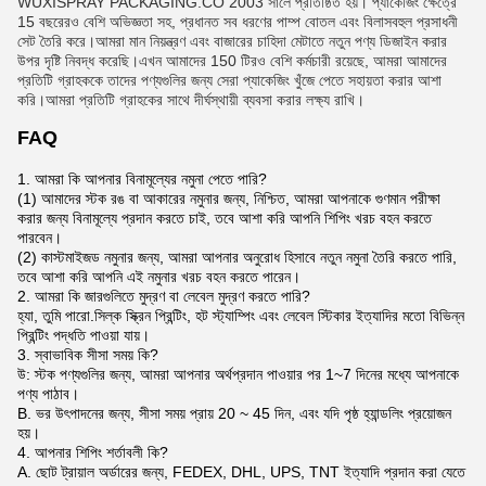
WUXISPRAY PACKAGING.CO 2003 সালে প্রতিষ্ঠিত হয়। প্যাকেজিং ক্ষেত্রে
15 বছরেরও বেশি অভিজ্ঞতা সহ, প্রধানত সব ধরণের পাম্প বোতল এবং বিলাসবহুল প্রসাধনী
সেট তৈরি করে।আমরা মান নিয়ন্ত্রণ এবং বাজারের চাহিদা মেটাতে নতুন পণ্য ডিজাইন করার
উপর দৃষ্টি নিবদ্ধ করেছি।এখন আমাদের 150 টিরও বেশি কর্মচারী রয়েছে, আমরা আমাদের
প্রতিটি গ্রাহককে তাদের পণ্যগুলির জন্য সেরা প্যাকেজিং খুঁজে পেতে সহায়তা করার আশা
করি।আমরা প্রতিটি গ্রাহকের সাথে দীর্ঘস্থায়ী ব্যবসা করার লক্ষ্য রাখি।
FAQ
1. আমরা কি আপনার বিনামূল্যের নমুনা পেতে পারি?
(1) আমাদের স্টক রঙ বা আকারের নমুনার জন্য, নিশ্চিত, আমরা আপনাকে গুণমান পরীক্ষা
করার জন্য বিনামূল্যে প্রদান করতে চাই, তবে আশা করি আপনি শিপিং খরচ বহন করতে
পারবেন।
(2) কাস্টমাইজড নমুনার জন্য, আমরা আপনার অনুরোধ হিসাবে নতুন নমুনা তৈরি করতে পারি,
তবে আশা করি আপনি এই নমুনার খরচ বহন করতে পারেন।
2. আমরা কি জারগুলিতে মুদ্রণ বা লেবেল মুদ্রণ করতে পারি?
হ্যা, তুমি পারো.সিল্ক স্ক্রিন প্রিন্টিং, হট স্ট্যাম্পিং এবং লেবেল স্টিকার ইত্যাদির মতো বিভিন্ন
প্রিন্টিং পদ্ধতি পাওয়া যায়।
3. স্বাভাবিক সীসা সময় কি?
উ: স্টক পণ্যগুলির জন্য, আমরা আপনার অর্থপ্রদান পাওয়ার পর 1~7 দিনের মধ্যে আপনাকে
পণ্য পাঠাব।
B. ভর উৎপাদনের জন্য, সীসা সময় প্রায় 20 ~ 45 দিন, এবং যদি পৃষ্ঠ হ্যান্ডলিং প্রয়োজন
হয়।
4. আপনার শিপিং শর্তাবলী কি?
A. ছোট ট্রায়াল অর্ডারের জন্য, FEDEX, DHL, UPS, TNT ইত্যাদি প্রদান করা যেতে