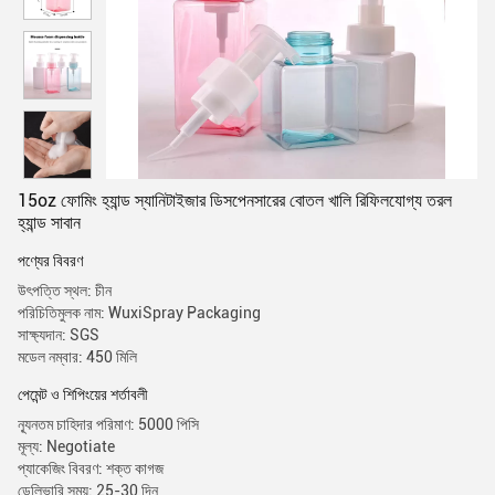
15oz ফোমিং হ্যান্ড স্যানিটাইজার ডিসপেনসারের বোতল খালি রিফিলযোগ্য তরল
হ্যান্ড সাবান
পণ্যের বিবরণ
উৎপত্তি স্থল: চীন
পরিচিতিমুলক নাম: WuxiSpray Packaging
সাক্ষ্যদান: SGS
মডেল নম্বার: 450 মিলি
পেমেন্ট ও শিপিংয়ের শর্তাবলী
ন্যূনতম চাহিদার পরিমাণ: 5000 পিসি
মূল্য: Negotiate
প্যাকেজিং বিবরণ: শক্ত কাগজ
ডেলিভারি সময়: 25-30 দিন