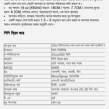
এগুলি ফেলে দেন তবে সেগুলি আপনার বা আপনার পরিবারের ক্ষতি করবে না।
বড় ক্ষমতা-16 oz (450ml) উচ্চতা: 18CM / প্রস্থ: 7.7CM / বোতলের মুখের
ব্যাস: 4.2CM, বর্গাকার বোতল, আড়ম্বরপূর্ণ নকশা, এক হাতে ব্যবহার
আপনার বাড়িতে, বাথরুম, টয়লেটের অনেক জায়গার জন্য খুব উপযুক্ত
একটি সমৃদ্ধ ফেনা তৈরি করতে 1:3 ~ 5 অনুপাতে জল যোগ করুন যা আপনার সাবানকে
আরও ভালভাবে পুনর্ব্যবহৃত করার অনুমতি দেবে।
পিপি ক্রিম জার
পণ্যের নাম
15oz রিফিলযোগ্য ফোম তরল হাত সাবান খালি প্লাস্টিক পাম্
উপাদান
পিপি পিইটিজি
স্পেসিফিকেশন
15oz
450 মিলি
আকৃতি
পিপি ক্রিম জার
আবেদন
ছোট আকার, বহন করা সহজ
MOQ
5000
রঙ
গোলাপী, সাদা, বাদামী, নীল
পরিচিতিমুলক নাম
WuxiSpray প্যাকেজিং
ডেলিভারি পোর্ট
এফওবি সাংহাই/নিংবো
পরিশোধের শর্ত
টি/টি, এল/সি
অগ্রজ সময়
আপনার আমানত পাওয়ার 25-30 দিন পরে
বিনামূল্যে নমুনা
সমর্থন
ই এম
হ্যাঁ
রঙ উপলব্ধ
কোন রঙ