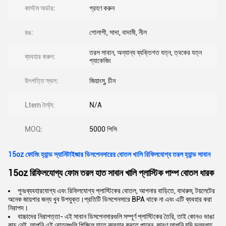
কাস্টম অর্ডার:
গ্রহণ করুন
রঙ:
গোলাপী, সাদা, বাদামী, নীল
তরল সাবান, অন্যান্য ব্যক্তিগত যত্ন, ত্বকের যত্ন
ব্যবহার করুন:
প্যাকেজিং
উৎপত্তি স্থল:
জিয়াংসু, চীন
Ltem দৈর্ঘ্য:
N/A
MOQ:
5000 পিসি
15oz ফোমিং হ্যান্ড স্যানিটাইজার ডিসপেনসারের বোতল খালি রিফিলযোগ্য তরল হ্যান্ড সাবান
15oz রিফিলযোগ্য ফোম তরল হাত সাবান খালি প্লাস্টিক পাম্প বোতল ধারক
পুনঃব্যবহারযোগ্য এবং রিফিলযোগ্য প্লাস্টিকের বোতল, আপনার বাড়িতে, বাথরুম, টয়লেটের
অনেক জায়গার জন্য খুব উপযুক্ত।প্রতিটি ডিসপেনসারে BPA থাকে না এবং এটি ব্যবহার করা
নিরাপদ।
বাচ্চাদের নিরাপত্তা- এই সাবান ডিসপেনসারগুলি সম্পূর্ণ প্লাস্টিকের তৈরি, তাই কোনও ভাঙা
কাচ নেই, আপনি এই বোতলগুলি পিচ্ছিল হাতে ব্যবহার করতে পারেন, কারণ আপনি যদি ভুলবশত