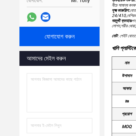
যোগাযোগ:
Mr. Tony
ব্যবহারিক নকশাঃ
ব
নীচে সামান্য কনক
সূক্ষ্ম কারুশিল্প:
বোতল
24/410,বেশিরভাগ 
বহুমুখী ব্যবহারঃ
গন
লোশন,শরীর ধোয়া,
যোগাযোগ করুন
নোট
: পেইট বোতলে
খালি প্লাস্টি
আমাদের মেইল ​​করুন
নাম
উপাদান
আকার
রঙ
প্রয়োগ
MOQ