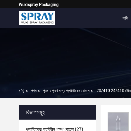
Wuxispray Packaging
বাড়ি
বাড়ি
>
পণ্য
>
পুনরায় পূরণযোগ্য প্লাস্টিকের বোতল
>
20/410 24/410 টোনার লো
বিভাগসমূহ
প্লাস্টিকের বায়ুবিহীন পাম্প বোতল
(27)