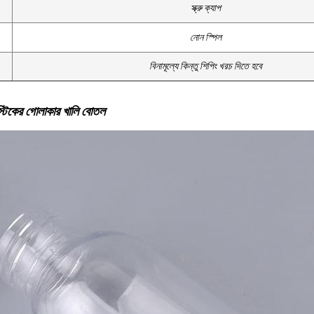
স্ক্রু ক্যাপ
নোন স্পিল
বিনামূল্যে কিন্তু শিপিং খরচ দিতে হবে
স্টিকের গোলাকার খালি বোতল