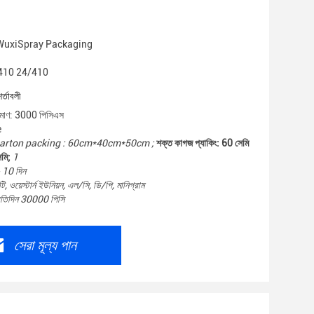
ম: WuxiSpray Packaging
0/410 24/410
শর্তাবলী
রিমাণ: 3000 পিসিএস
e
arton packing : 60cm*40cm*50cm ;
শক্ত কাগজ প্যাকিং: 60 সেমি
মি;
1
- 10 দিন
ি, ওয়েস্টার্ন ইউনিয়ন, এল/সি, ডি/পি, মানিগ্রাম
্রতিদিন 30000 পিসি
সেরা মূল্য পান