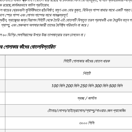
োতলটিতে একটি স্ক্রু টাইপ বোতল ঘাড় রয়েছে যা চমৎকার সিলিং বৈশিষ্ট্যযুক্ত, যা এটি ব্যবহারকারী-
ভ রয়েছে,কার্যকরভাবে ফাটল প্রতিরোধ.
 ঘাড়ের থ্রেডগুলি সুনির্দিষ্টভাবে ছাঁচনির্মাণ, মসৃণ এবং বোর মুক্ত, বিভিন্ন পাম্প মাথার সাথে একটি 
স্প্রে পাম্প এবং লোশন পাম্পের সাথে সামঞ্জস্যপূর্ণ.
্ধহীন, স্বাস্থ্যের জন্য নিরাপদ পিইটি থেকে তৈরি এই বোতলটি বিস্তৃত তরল প্রসাধনী এবং দৈনন্দিন যত্ন 
 শ্যাম্পু, এবং মেকআপ অপসারণকারী তাদের বৈশিষ্ট্য পরিবর্তন না করে।
 ৬০ ডিগ্রি সেলসিয়াসের উপরে উচ্চ তাপমাত্রার তরল ঢালবেন না।
কের গোলাকার কাঁধের বোতল
বিস্তারিত
পিইটি গোলাকার কাঁধের বোতল ধারক
পিইটি
100 মিলি 200 মিলি 250 মিলি 300 মিলি 500 মিলি
স্বচ্ছ / কাস্টম
টোনার/লোশন/হাইড্রোসোল/শ্যাম্পু/শাওয়ার জেল প্যাকেজিং
৩০০০ পিসি