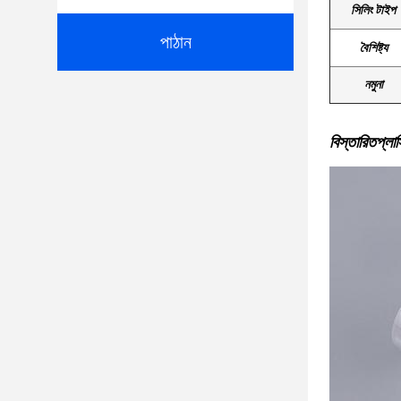
সিলিং টাইপ
পাঠান
বৈশিষ্ট্য
নমুনা
প্লা
বিস্তারিত