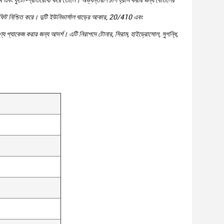
বান্ধব এবং ফুটো-প্রতিরোধী করে তোলে। অভ্যন্তরীণ চাপ হ্রাস করার জন্য বোতলের
শক্ত ফিট নিশ্চিত করে। দুটি ইউনিভার্সাল ঘাড়ের আকার, 20/410 এবং
পণ্য প্যাকেজ করার জন্য আদর্শ। এটি নিরাপদে টোনার, সিরাম, হাইড্রোসোল, সুগন্ধি,