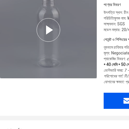
পণ্যের বিবরণ
উৎপত্তি স্থল: চীন
পরিচিতিমুলক না
সাক্ষ্যদান: SGS
মডেল নম্বার: 2
পেমেন্ট ও শিপিংয়ের 
ন্যূনতম চাহিদার প
মূল্য: Negociat
প্যাকেজিং বিবরণ:
c
* 40 সেমি * 50 সে
ডেলিভারি সময়: 7 
পরিশোধের শর্ত: টি/ট
যোগানের ক্ষমতা: প