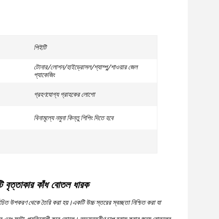
পিইটি
টোনার/লোশন/হাইড্রোসল/শ্যাম্পু/শাওয়ার জেল
প্যাকেজিং
গ্রহণযোগ্য গ্রাহকের লোগো
বিনামূল্যে নমুনা কিন্তু শিপিং দিতে হবে
ি বৃত্তাকার কাঁধ বোতল ধারক
চিত উপকরণ থেকে তৈরি করা হয়।একটি উচ্চ স্তরের স্বচ্ছতা নিশ্চিত করা যা